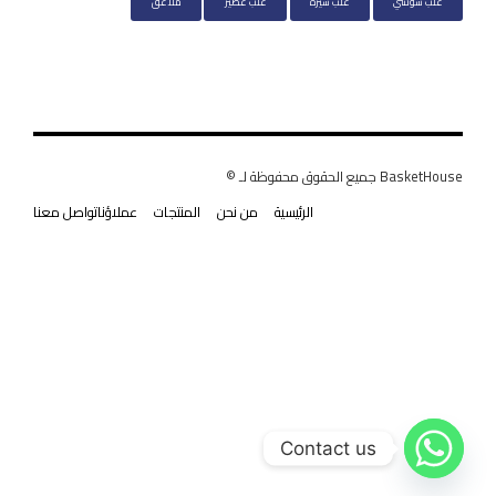
علب سوشي
علب شيرة
علب عصير
ملاعق
BasketHouse جميع الحقوق محفوظة لـ ©
الرئيسية
من نحن
المنتجات
عملاؤنا
تواصل معنا
Contact us