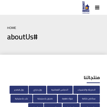
HOME
#aboutUs
منتجاتنا
الاكريلك والخشبيات
الاكياس القماشية
رول حراري
رول قصدير
سكاكين كنافة
شوك صغيرة
صحون بلاستيكية
علب بلاستيكية