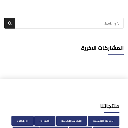
المشاركات الاخيرة
منتجاتنا
الاكريلك والخشبيات
الاكياس القماشية
رول حراري
رول قصدير