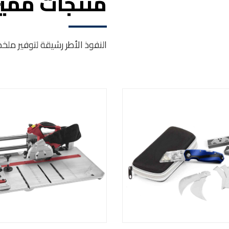
منتجات ممي
النفوذ الأطر رشيقة لتوفير م