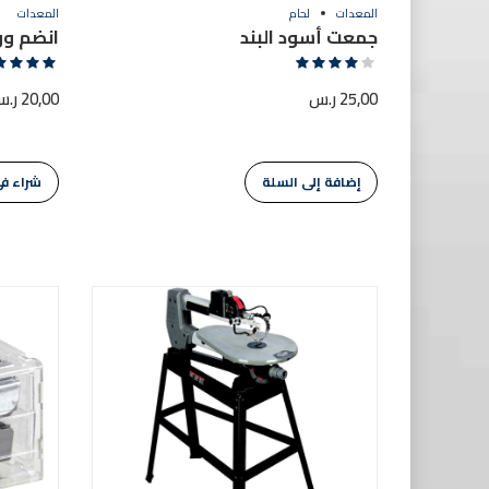
المعدات
لحام
المعدات
جمعت أسود البند
انضم وو 
تم التقييم
تم التقييم
5.00
4.00
25,00
ر.س
20,00
ر.
من 5
من 5
إضافة إلى السلة
شراء في