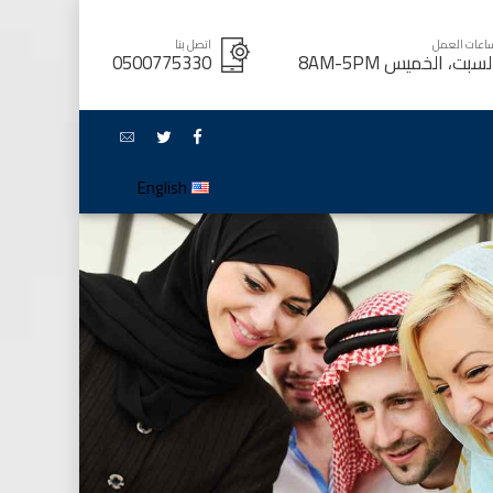
اعات العمل
اتصل بنا
لسبت، الخميس 8AM-5PM
0500775330
English