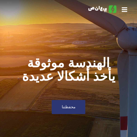
الهندسة موثوقة
يأخذ أشكالا عديدة
محفظتنا