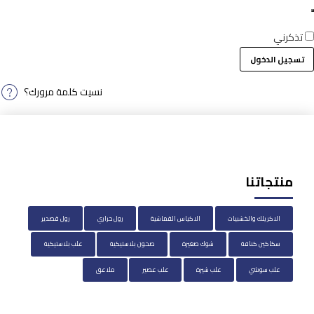
تذكرني
تسجيل الدخول
نسيت كلمة مرورك؟
منتجاتنا
الاكريلك والخشبيات
الاكياس القماشية
رول حراري
رول قصدير
سكاكين كنافة
شوك صغيرة
صحون بلاستيكية
علب بلاستيكية
علب سوشي
علب شيرة
علب عصير
ملاعق