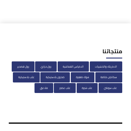
منتجاتنا
الاكريلك والخشبيات
الاكياس القماشية
رول حراري
رول قصدير
سكاكين كنافة
شوك صغيرة
صحون بلاستيكية
علب بلاستيكية
علب سوشي
علب شيرة
علب عصير
ملاعق