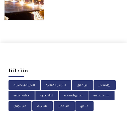
منتجاتنا
رول قصدير
رول حراري
الاكياس القماشية
الاكريلك والخشبيات
علب بلاستيكية
صحون بلاستيكية
شوك صغيرة
سكاكين كنافة
ملاعق
علب عصير
علب شيرة
علب سوشي