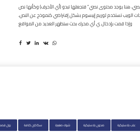
صي، هنا يوجد محتوى نصي” فتجعلها تبدو (أي الأحرف) وكأنها نص
فحات الويب تستخدم لوريم إيبسوم بشكل إفتراضي كنموذج عن النص،
وإذا قمت بإدخال ي أي محرك بحث ستظهر العديد من المواقع
علب بلاستيكية
صحون بلاستيكية
شوك صغيرة
سكاكين كنافة
رول قصدي