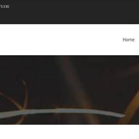
75330
Home