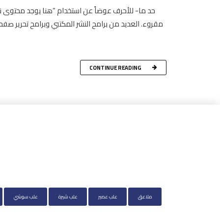
حد ما- للأحرف عوضاً عن استخدام “هنا يوجد محتوى ن
مقروء. العديد من برامح النشر المكتبي وبرامح تحرير ص
CONTINUE READING
ملاعق
علب عصير
علب شيرة
علب سوشي