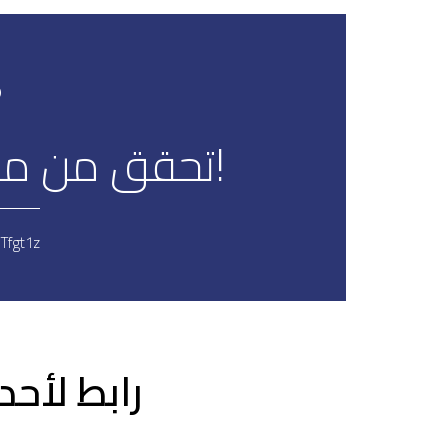
تحقق من مشروع جديد لدينا!
1Tfgt1z
رابط لأح