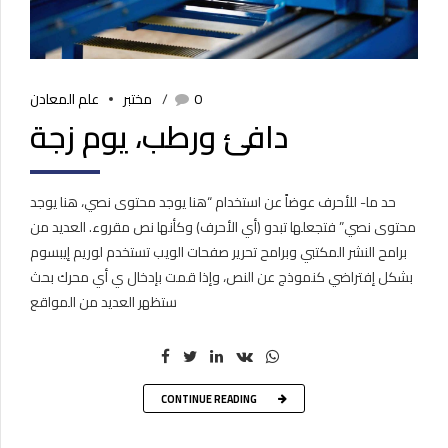
0
مختبر
علم المعادن
دافئ ورطب، يوم زجة
حد ما- للأحرف عوضاً عن استخدام “هنا يوجد محتوى نصي، هنا يوجد
محتوى نصي” فتجعلها تبدو (أي الأحرف) وكأنها نص مقروء. العديد من
برامح النشر المكتبي وبرامح تحرير صفحات الويب تستخدم لوريم إيبسوم
بشكل إفتراضي كنموذج عن النص، وإذا قمت بإدخال ي أي محرك بحث
ستظهر العديد من المواقع
CONTINUE READING