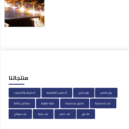
منتجاتنا
رول قصدير
رول حراري
الاكياس القماشية
الاكريلك والخشبيات
علب بلاستيكية
صحون بلاستيكية
شوك صغيرة
سكاكين كنافة
ملاعق
علب عصير
علب شيرة
علب سوشي