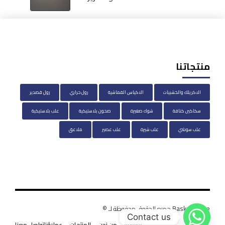
منتجاتنا
الاكريلك والخشبيات
الاكياس القماشية
رول حراري
رول قصدير
سكاكين كنافة
شوك صغيرة
صحون بلاستيكية
علب بلاستيكية
علب سوشي
علب شيرة
علب عصير
ملاعق
BasketHouse جميع الحقوق محفوظة لـ ©
Contact us
الرئيسية
من نحن
المنتجات
عملاؤنا
تواصل معنا