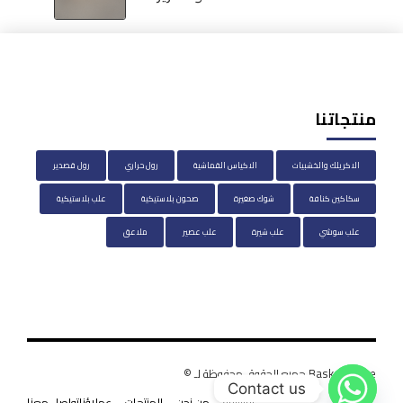
منتجاتنا
الاكريلك والخشبيات
الاكياس القماشية
رول حراري
رول قصدير
سكاكين كنافة
شوك صغيرة
صحون بلاستيكية
علب بلاستيكية
علب سوشي
علب شيرة
علب عصير
ملاعق
BasketHouse جميع الحقوق محفوظة لـ ©
Contact us
الرئيسية
من نحن
المنتجات
عملاؤنا
تواصل معنا