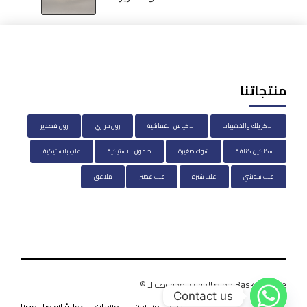
منتجاتنا
الاكريلك والخشبيات
الاكياس القماشية
رول حراري
رول قصدير
سكاكين كنافة
شوك صغيرة
صحون بلاستيكية
علب بلاستيكية
علب سوشي
علب شيرة
علب عصير
ملاعق
BasketHouse جميع الحقوق محفوظة لـ ©
Contact us
الرئيسية
من نحن
المنتجات
عملاؤنا
تواصل معنا