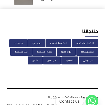
منتجاتنا
الاكريلك والخشبيات
الاكياس القماشية
رول حراري
رول قصدير
سكاكين كنافة
شوك صغيرة
صحون بلاستيكية
علب بلاستيكية
علب سوشي
علب شيرة
علب عصير
ملاعق
BasketHouse جميع الحقوق محفوظة لـ ©
Contact us
الرئيسية
من نحن
المنتجات
عملاؤنا
تواصل معنا