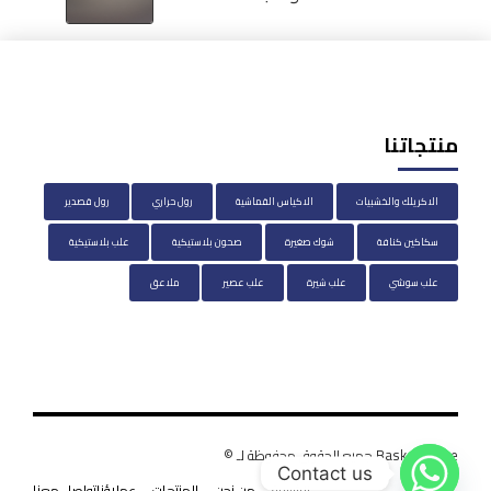
منتجاتنا
الاكريلك والخشبيات
الاكياس القماشية
رول حراري
رول قصدير
سكاكين كنافة
شوك صغيرة
صحون بلاستيكية
علب بلاستيكية
علب سوشي
علب شيرة
علب عصير
ملاعق
BasketHouse جميع الحقوق محفوظة لـ ©
Contact us
الرئيسية
من نحن
المنتجات
عملاؤنا
تواصل معنا