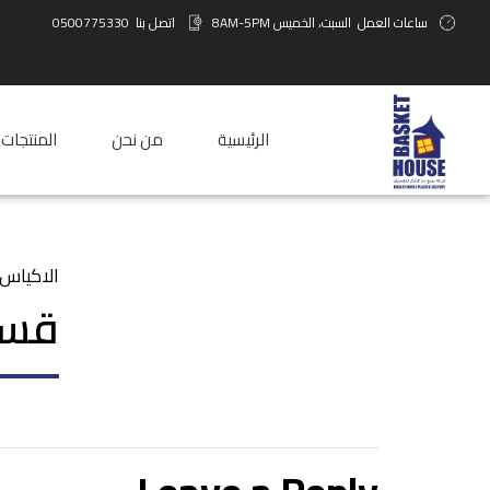
ساعات العمل
السبت، الخميس 8AM-5PM
اتصل بنا
0500775330
الرئيسية
من نحن
المنتجات
الاكياس 
قسم