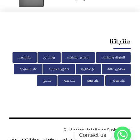
منتجاتنا
الاكريلك والخشبيات
الاكياس القماشية
رول حراري
رول قصدير
سكاكين كنافة
شوك صغيرة
صحون بلاستيكية
علب بلاستيكية
علب سوشي
علب شيرة
علب عصير
ملاعق
BasketHouse جميع الحقوق محفوظة لـ ©
Contact us
الرئيسية
من نحن
المنتجات
عملاؤنا
تواصل معنا