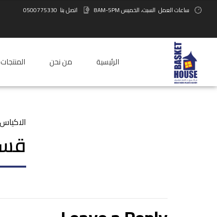
ساعات العمل
السبت، الخميس 8AM-5PM
اتصل بنا
0500775330
الرئيسية
من نحن
المنتجات
الاكياس 
قسم