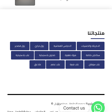
منتجاتنا
الاكريلك والخشبيات
الاكياس القماشية
رول حراري
رول قصدير
سكاكين كنافة
شوك صغيرة
صحون بلاستيكية
علب بلاستيكية
علب سوشي
علب شيرة
علب عصير
ملاعق
BasketHouse جميع الحقوق محفوظة لـ ©
Contact us
الرئيسية
من نحن
المنتجات
عملاؤنا
تواصل معنا