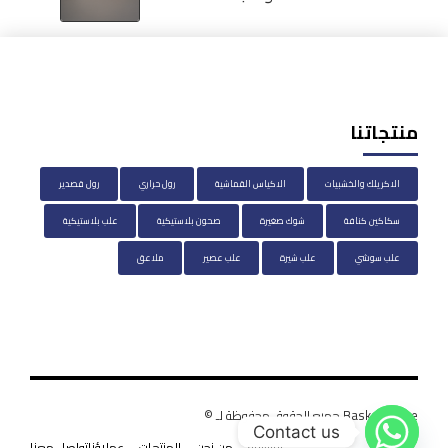
منتجاتنا
الاكريلك والخشبيات
الاكياس القماشية
رول حراري
رول قصدير
سكاكين كنافة
شوك صغيرة
صحون بلاستيكية
علب بلاستيكية
علب سوشي
علب شيرة
علب عصير
ملاعق
BasketHouse جميع الحقوق محفوظة لـ ©
Contact us
الرئيسية
من نحن
المنتجات
عملاؤنا
تواصل معنا