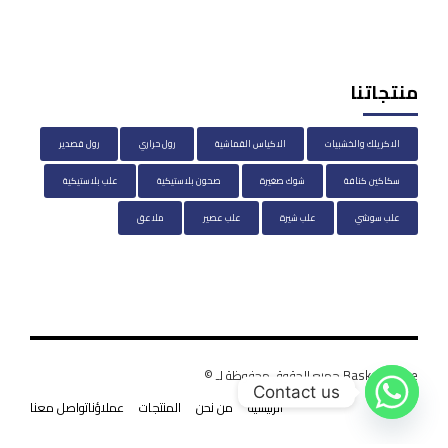
منتجاتنا
الاكريلك والخشبيات
الاكياس القماشية
رول حراري
رول قصدير
سكاكين كنافة
شوك صغيرة
صحون بلاستيكية
علب بلاستيكية
علب سوشي
علب شيرة
علب عصير
ملاعق
BasketHouse جميع الحقوق محفوظة لـ ©
Contact us
الرئيسية
من نحن
المنتجات
عملاؤنا
تواصل معنا