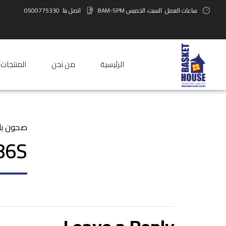
ساعات العمل
السبت، الخميس 8AM-5PM
اتصل بنا
0500775330
الرئيسية
من نحن
المنتجات
صحون بل
86S