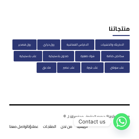
منتجاتنا
الاكريلك والخشبيات
الاكياس القماشية
رول حراري
رول قصدير
سكاكين كنافة
شوك صغيرة
صحون بلاستيكية
علب بلاستيكية
علب سوشي
علب شيرة
علب عصير
ملاعق
BasketHouse جميع الحقوق محفوظة لـ ©
Contact us
الرئيسية
من نحن
المنتجات
عملاؤنا
تواصل معنا