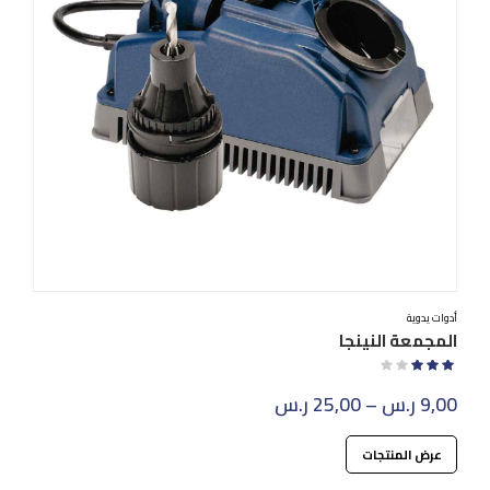
أدوات يدوية
المجمعة النينجا
تم
التقييم
9,00
ر.س
–
25,00
ر.س
3.00
من 5
عرض المنتجات