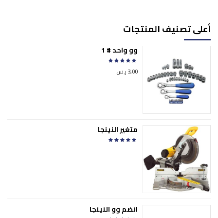
أعلى تصنيف المنتجات
وو واحد # 1
تم التقييم
من 5
3,00
ر.س
متغير النينجا
تم التقييم
من 5
انضم وو النينجا