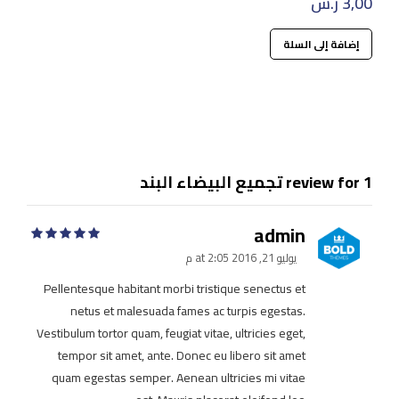
3,00
ر.س
من 5
إضافة إلى السلة
1 review for تجميع البيضاء البند
admin
out of 5
يوليو 21, 2016 at 2:05 م
Pellentesque habitant morbi tristique senectus et
netus et malesuada fames ac turpis egestas.
Vestibulum tortor quam, feugiat vitae, ultricies eget,
tempor sit amet, ante. Donec eu libero sit amet
quam egestas semper. Aenean ultricies mi vitae