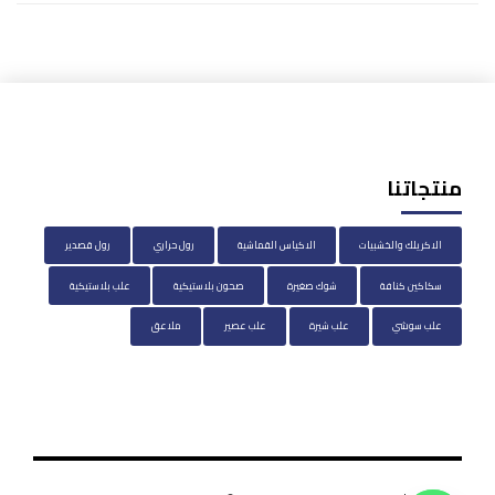
منتجاتنا
الاكريلك والخشبيات
الاكياس القماشية
رول حراري
رول قصدير
سكاكين كنافة
شوك صغيرة
صحون بلاستيكية
علب بلاستيكية
علب سوشي
علب شيرة
علب عصير
ملاعق